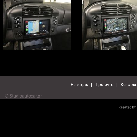
Η εταιρία
|
Προϊόντα
|
Κατασκε
© Studioautocar.gr